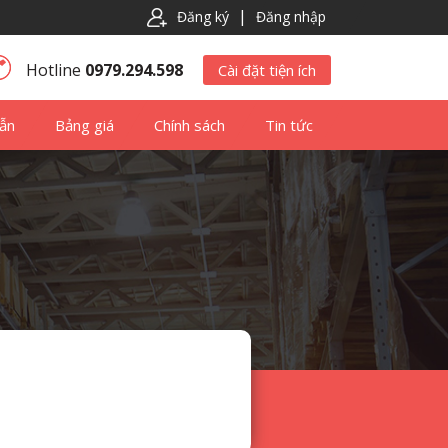
|
Đăng ký
Đăng nhập
Hotline
0979.294.598
Cài đặt tiện ích
ẫn
Bảng giá
Chính sách
Tin tức