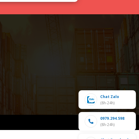
Chat Zalo
(8h-24h)
0979.294.598
(8h-24h)